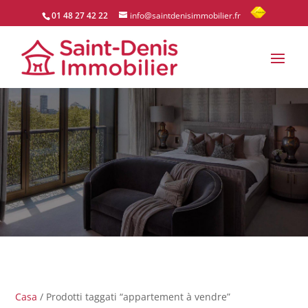
01 48 27 42 22
info@saintdenisimmobilier.fr
Casa
/ Prodotti taggati “appartement à vendre”