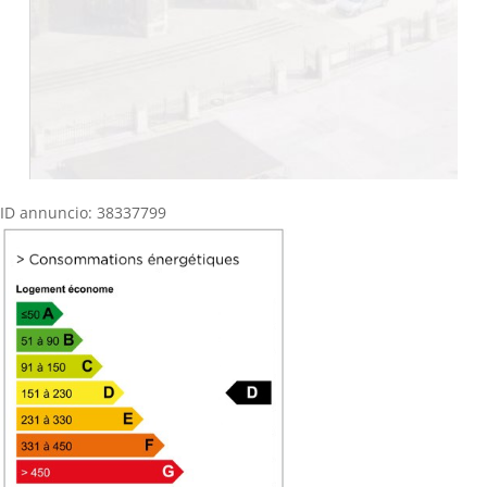
ID annuncio: 38337799