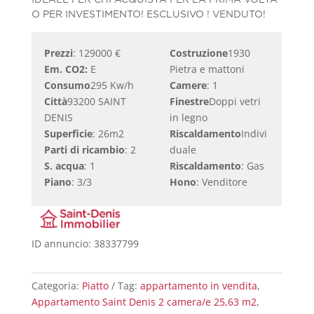
IDEALE PER CHI ACQUISTA PER LA PRIMA VOLTA
O PER INVESTIMENTO! ESCLUSIVO ! VENDUTO!
Prezzi
: 129000 €
Costruzione
1930
Em. CO2:
E
Pietra e mattoni
Consumo
295 Kw/h
Camere
: 1
Città
93200 SAINT
Finestre
Doppi vetri
DENIS
in legno
Superficie
: 26m2
Riscaldamento
Indivi
Parti di ricambio
: 2
duale
S. acqua
: 1
Riscaldamento
: Gas
Piano
: 3/3
Hono
: Venditore
ID annuncio: 38337799
Categoria:
Piatto
Tag:
appartamento in vendita
,
Appartamento Saint Denis 2 camera/e 25,63 m2
,